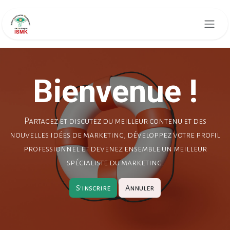
Se rendre au contenu
Bienvenue !
Partagez et discutez du meilleur contenu et des
nouvelles idées de marketing, développez votre profil
professionnel et devenez ensemble un meilleur
spécialiste du marketing.
S'inscrire
Annuler